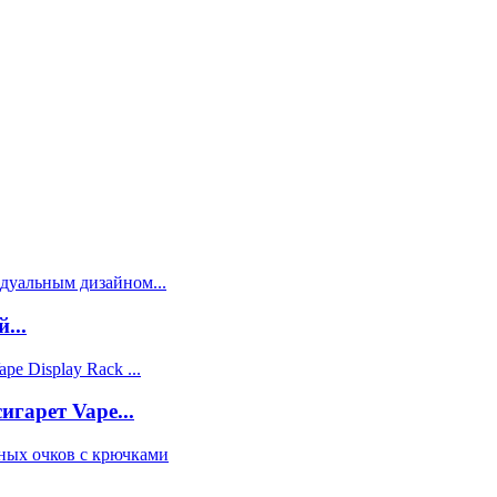
...
гарет Vape...