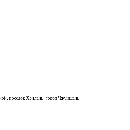
аоюй, поселок Хэнлань, город Чжуншань.